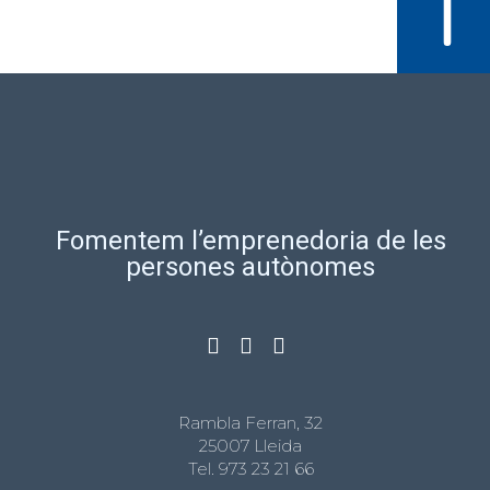
Fomentem l’emprenedoria de les
persones autònomes
Rambla Ferran, 32
25007 Lleida
Tel.
973 23 21 66