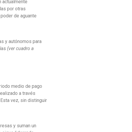
en actualmente
las por otras
 poder de aguante
as y autónomos para
días
(ver cuadro a
eriodo medio de pago
ealizado a través
sta vez, sin distinguir
presas y suman un