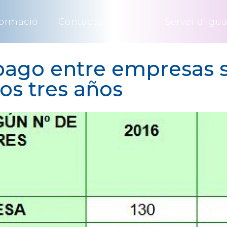
ormació
Contacte
Servei d’Igua
pago entre empresas 
mos tres años