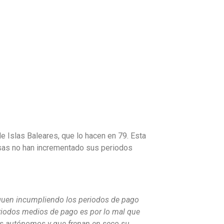
 Islas Baleares, que lo hacen en 79. Esta
sas no han incrementado sus periodos
iguen incumpliendo los periodos de pago
iodos medios de pago es por lo mal que
os autónomos y que frenan en seco su