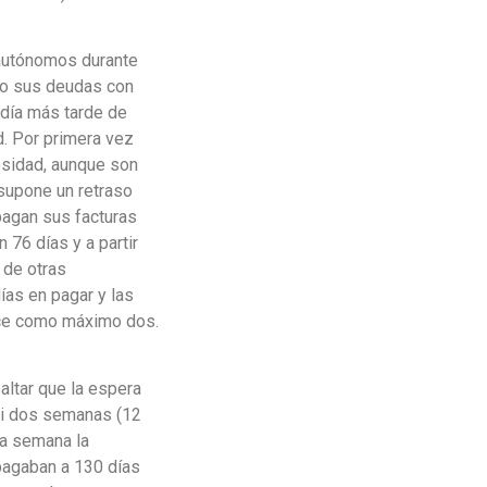
 autónomos durante
do sus deudas con
 día más tarde de
. Por primera vez
osidad, aunque son
supone un retraso
pagan sus facturas
76 días y a partir
 de otras
as en pagar y las
ece como máximo dos.
ltar que la espera
si dos semanas (12
na semana la
pagaban a 130 días