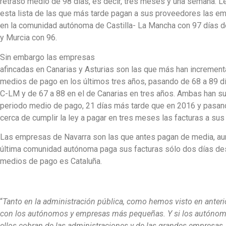
retraso medio de 98 días, es decir, tres meses y una semana. L
esta lista de las que más tarde pagan a sus proveedores las e
en la comunidad autónoma de Castilla- La Mancha con 97 días 
y Murcia con 96.
Sin embargo las empresas
afincadas en Canarias y Asturias son las que más han incremen
medios de pago en los últimos tres años, pasando de 68 a 89 d
C-LM y de 67 a 88 en el de Canarias en tres años. Ambas han s
periodo medio de pago, 21 días más tarde que en 2016 y pasan
cerca de cumplir la ley a pagar en tres meses las facturas a su
Las empresas de Navarra son las que antes pagan de media, aunq
última comunidad autónoma paga sus facturas sólo dos días d
medios de pago es Cataluña.
“
Tanto en la administración pública, como hemos visto en anter
con los autónomos y empresas más pequeñas.
Y si los autóno
ellos cobran de las administraciones y de las grandes empresas.