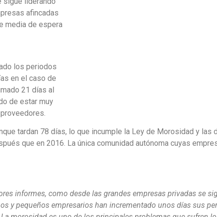
e sigue liderando
mpresas afincadas
de media de espera
tado los periodos
ías en el caso de
umado 21 días al
do de estar muy
s proveedores.
ue tardan 78 días, lo que incumple la Ley de Morosidad y las de
espués que en 2016. La única comunidad autónoma cuyas empre
iores informes, como desde las grandes empresas privadas se s
mos y pequeños empresarios han incrementado unos días sus per
La morosidad es uno de los principales problemas que sufren l