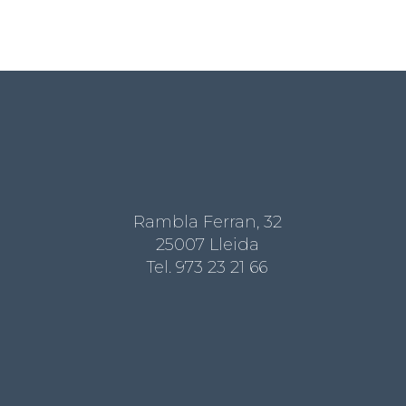
Rambla Ferran, 32
25007 Lleida
Tel.
973 23 21 66