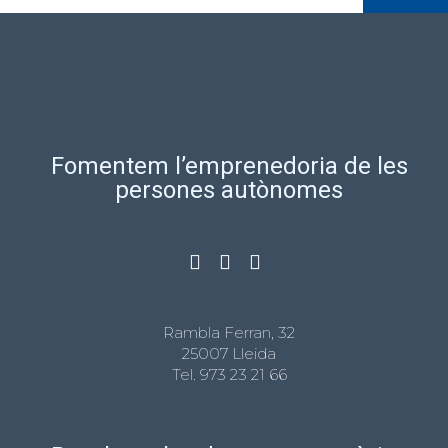
Fomentem l’emprenedoria de les
persones autònomes
Rambla Ferran, 32
25007 Lleida
Tel.
973 23 21 66