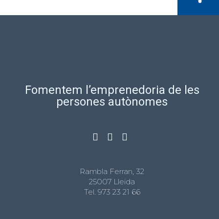
Fomentem l’emprenedoria de les
persones autònomes
Rambla Ferran, 32
25007 Lleida
Tel.
973 23 21 66