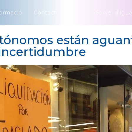
ormació
Contacte
Servei d’Igua
utónomos están aguan
 incertidumbre