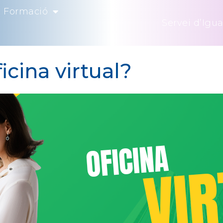
Formació
Servei d’Igua
icina virtual?